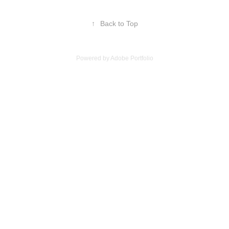
↑
Back to Top
Powered by
Adobe Portfolio