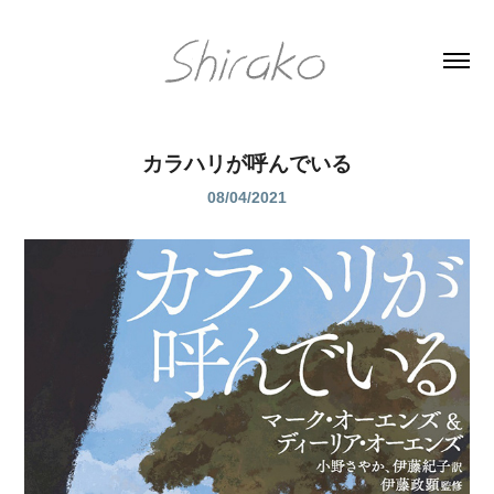
カラハリが呼んでいる
08/04/2021