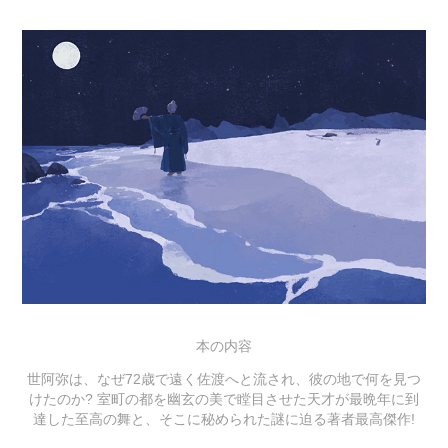
本の内容
世阿弥は、なぜ72歳で遠く佐渡へと流され、彼の地で何を見つ
けたのか? 室町の都を幽玄の美で瞠目させた天才が最晩年に到
達した至高の舞と、そこに秘められた謎に迫る著者最高傑作!