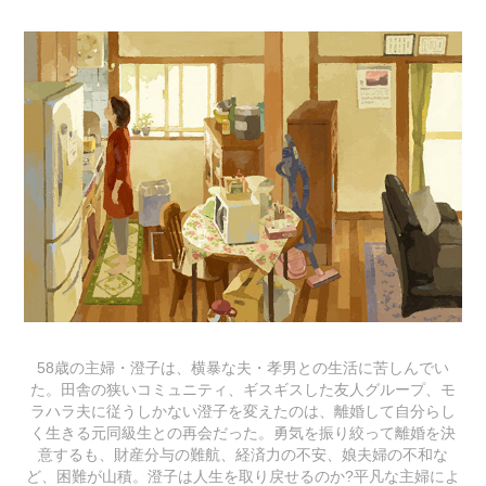
58歳の主婦・澄子は、横暴な夫・孝男との生活に苦しんでい
た。田舎の狭いコミュニティ、ギスギスした友人グループ、モ
ラハラ夫に従うしかない澄子を変えたのは、離婚して自分らし
く生きる元同級生との再会だった。勇気を振り絞って離婚を決
意するも、財産分与の難航、経済力の不安、娘夫婦の不和な
ど、困難が山積。澄子は人生を取り戻せるのか?平凡な主婦によ