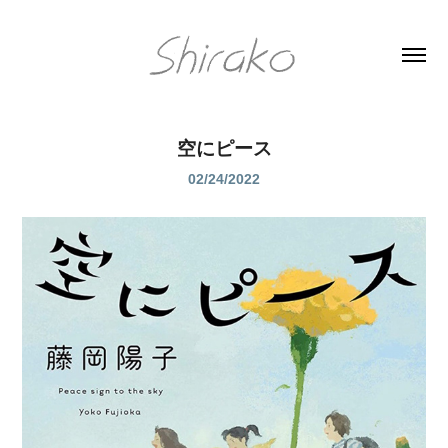
空にピース
02/24/2022