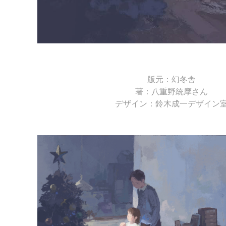
版元：幻冬舎
著：八重野統摩さん
デザイン：鈴木成一デザイン