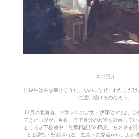
本の紹介
同級生はみな幸せそうだ。なのになぜ、わたしだけ
に遭い続けるのだろう。
12月の北海道。中学２年の少女・沙耶(さや)は、
てきた両親が、今夜、海で自分の殺害を計画してい
ところが下校途中「児童相談所の職員」を名乗る男
まま誘拐・監禁される。監禁下の交流から、ふと