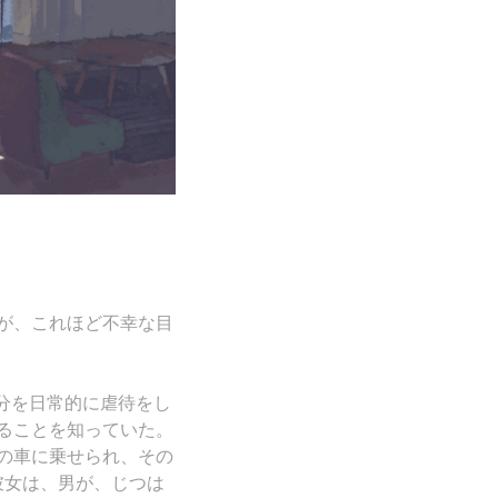
が、これほど不幸な目
自分を日常的に虐待をし
ることを知っていた。
の車に乗せられ、その
彼女は、男が、じつは