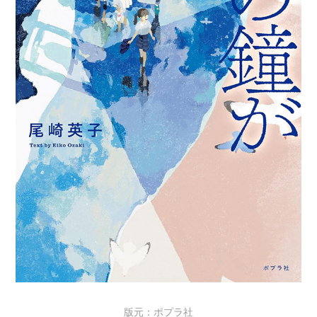
版元：ポプラ社