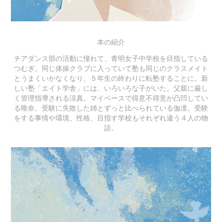
本の紹介
チアダンス部の活動に憧れて、青明女子中学校を目指している
つむぎ。同じ体操クラブに入っていて塾も同じのクラスメイト
とうまくいかなくなり、５年生の終わりに転塾することに。新
しい塾「エイト学舎」には、いろいろな子がいた。父親に厳し
く管理指導される涼真。マイペースで得意不得意が凸凹してい
る唯奈。受験に失敗した姉とずっと比べられている伽凛。受験
をする事情や環境、性格、目指す学校もそれぞれ違う４人の物
語。