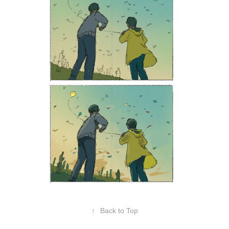
↑
Back to Top