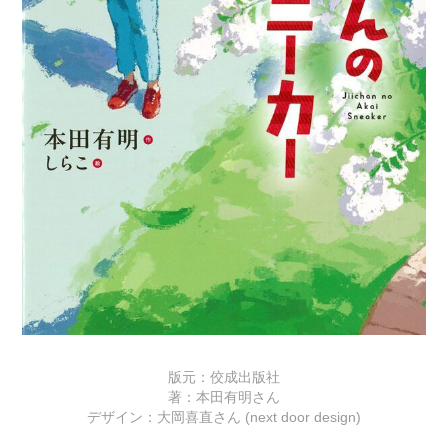
版元：佼成出版社
著：本田有明さん
デザイン：大岡喜直さん (next door design)