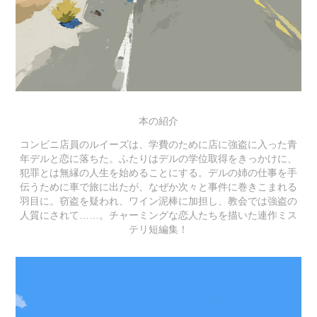
本の紹介
コンビニ店員のルイーズは、学費のために店に強盗に入った青
年デルと恋に落ちた。ふたりはデルの学位取得をきっかけに、
犯罪とは無縁の人生を始めることにする。デルの姉の仕事を手
伝うために車で旅に出たが、なぜか次々と事件に巻きこまれる
羽目に。窃盗を疑われ、ワイン泥棒に加担し、教会では強盗の
人質にされて……。チャーミングな恋人たちを描いた連作ミス
テリ短編集！