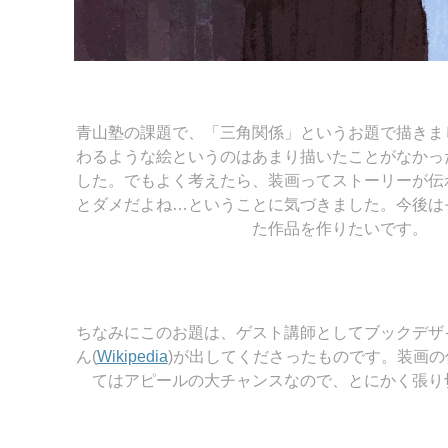
青山塾の課題で、「三角関係」というお題で描きま
わるような絵というのはあまり描いたことがなかっ
した。でもよく考えたら、装画ってストーリーが伝
とダメだよね…ということに気づきました。今後は
た作品を作りたいです。
ちなみにこのお題は、ゲスト講師としてブックデザ
ん(
Wikipedia
)が出してくださったものです。装画
てはアピールの大チャンスなので、とにかく張り