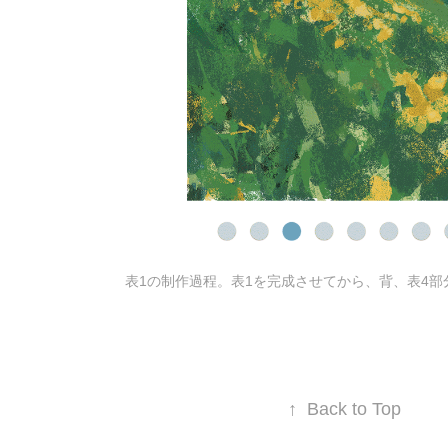
表1の制作過程。表1を完成させてから、背、表4部
↑
Back to Top