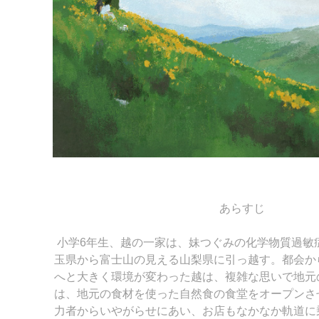
あらすじ
小学6年生、越の一家は、妹つぐみの化学物質過敏
玉県から富士山の見える山梨県に引っ越す。都会か
へと大きく環境が変わった越は、複雑な思いで地元
は、地元の食材を使った自然食の食堂をオープンさ
力者からいやがらせにあい、お店もなかなか軌道に